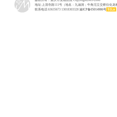
版权所有：重庆市宠物医院 CopyRight2005-2008
地址:上清寺路111号（地名：九涵洞；牛角沱立交桥往化龙桥
联系电话:63635673 13018303328
渝ICP备05014986号
51La