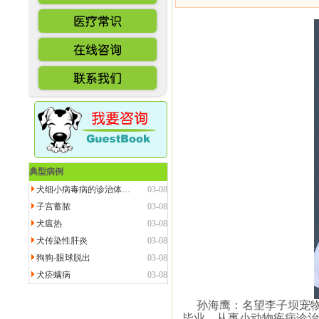
典型病例
犬细小病毒病的诊治体…
03-08
子宫蓄脓
03-08
犬瘟热
03-08
犬传染性肝炎
03-08
狗狗-眼球脱出
03-08
犬疥螨病
03-08
孙海鹰：名望李子坝宠物
毕业。从事小动物疾病诊治