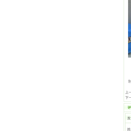
上
下
评
发
姓