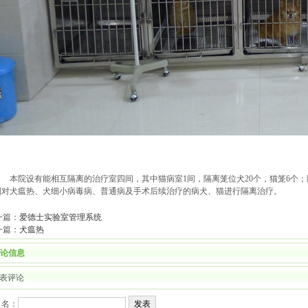
本院设有能相互隔离的治疗室四间，其中猫病室1间，隔离笼位犬20个，猫笼6个；医
别对犬瘟热、犬细小病毒病、普通病及手术后续治疗的病犬、猫进行隔离治疗。
一篇：
爱德士实验室管理系统
一篇：
犬瘟热
论信息
表评论
 名：
发表