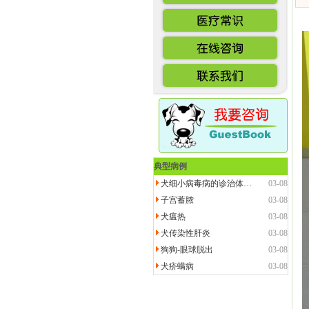
典型病例
犬细小病毒病的诊治体…
03-08
子宫蓄脓
03-08
犬瘟热
03-08
犬传染性肝炎
03-08
狗狗-眼球脱出
03-08
犬疥螨病
03-08