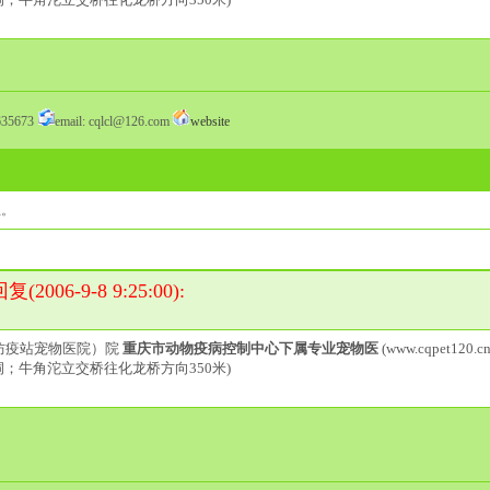
35673
email: cqlcl@126.com
website
坐。
006-9-8 9:25:00):
防疫站宠物医院）院
重庆市动物疫病控制中心下属专业宠物医
(www.cqpet120.cn
洞；牛角沱立交桥往化龙桥方向350米)