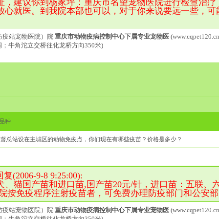
址，建议你到杨家坪：重庆市名望宠物医院进行检查治疗
放心就医。到我院本部也可以，对于你来说要远一些，可
防疫站宠物医院）院
重庆市动物疫病控制中心下属专业宠物医
(www.cqpet120.cn
洞；牛角沱立交桥往化龙桥方向350米)
品种
监督总站设在主城区的动物免疫点，你们现在有哪些疫苗？价格是多少？
006-9-8 9:25:00):
、猫国产苗和进口苗,国产苗20元/针，进口苗：五联、六联
我院按免疫程序注射疫苗者，可免费办理防疫部门和公安
防疫站宠物医院）院
重庆市动物疫病控制中心下属专业宠物医
(www.cqpet120.cn
洞；牛角沱立交桥往化龙桥方向350米)