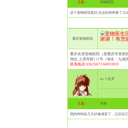
主题：
宠物医院
这个宠物医院挺好,在这给狗狗看了几次
宠物医生回复(2
谢谢！有您
重庆宠物医院
重庆名望宠物医院（原重庆市兽医
地址:上清寺路111号（地名：九涵
联系电话:63635673 66933935
no. 5 佐罗
主题：
求救
我的狗狗前几天好像感冒了，过后自