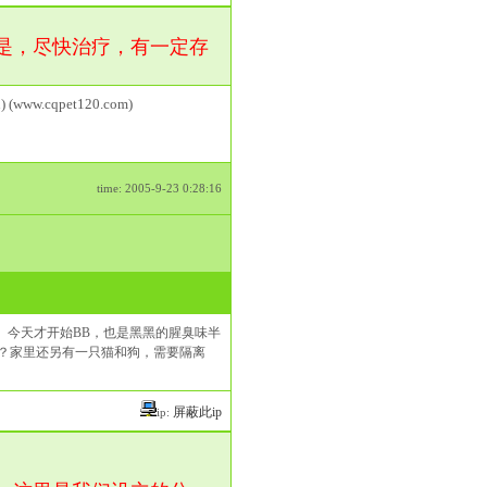
是，尽快治疗，有一定存
) (www.cqpet120.com)
time: 2005-9-23 0:28:16
。今天才开始BB，也是黑黑的腥臭味半
？家里还另有一只猫和狗，需要隔离
屏蔽此ip
ip: