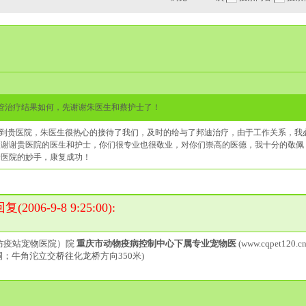
不管治疗结果如何，先谢谢朱医生和蔡护士了！
”被送到贵医院，朱医生很热心的接待了我们，及时的给与了邦迪治疗，由于工作关系，
很谢谢贵医院的医生和护士，你们很专业也很敬业，对你们崇高的医德，我十分的敬佩
贵医院的妙手，康复成功！
006-9-8 9:25:00):
防疫站宠物医院）院
重庆市动物疫病控制中心下属专业宠物医
(www.cqpet120.cn
洞；牛角沱立交桥往化龙桥方向350米)