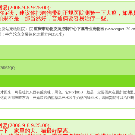
006-9-8 9:25:00):
的症状，建议你把狗狗带到正规医院测验一下犬瘟，如果
如果不是，那当然好，普通病要容易治疗一些。
防疫站宠物医院）院
重庆市动物疫病控制中心下属专业宠物医
(www.cqpet120.cn
洞；牛角沱立交桥往化龙桥方向350米)
926087QQ
才回来，可是吐的东西有腥臭味，黑色。它NN和BB一般是一定要回家在厕所便池里
计这两天都没吃东西，开始喂它的盐糖温开水和牛奶熬的绿豆水，请问贵院可以治疗吗
。
006-9-8 9:25:00):
一下。家里的犬、猫最好隔离。