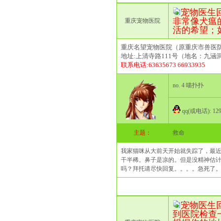
宠物医生回复(2
非常像犬瘟
重庆宠物医院
活的希望；
重庆名望宠物医院（原重庆市兽医
地址:上清寺路111号（地名：九涵
联系电话:63635673 66933935
no. 4 喵扑扑
qq(或电话): 12
主题：
救命
我家猫咪从大前天开始就失踪了，最近
干半稀。鼻子是凉的。但是没精神估
吗？拜托请尽快回复。。。。急死了
宠物医生回复(2
到医院检查