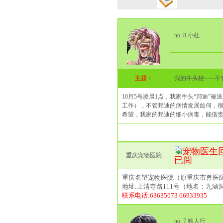
no. 8 小杜
主题：
我的牛头梗~~~
10月5号凌晨1点，我家牛头“邦迪
工作），不管邦迪的病情发展如何，
希望，我家的邦迪的细小病毒，能借
宠物医生回复(2
重庆宠物医院
已阅
重庆名望宠物医院（原重庆市兽医
地址:上清寺路111号（地名：九涵
联系电话:63635673 66933935
no. 7 独人行