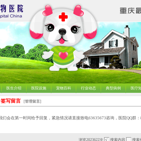
医生介绍
医院设施
宠物百科
行业动态
典型病例
医疗
签写留言
[
管理留言
]
会在第一时间给予回复，紧急情况请直接致电63635673咨询，医院QQ群：86505
浏览2023622次
搜索内容
搜索