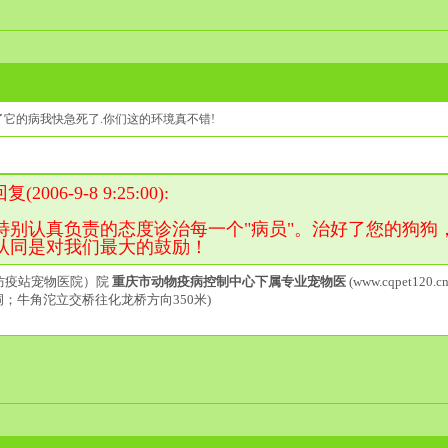
它的病我快急死了.你们这的环境真不错!
006-9-8 9:25:00):
特别认真负责的态度诊治每一个"病员"。治好了您的狗狗
认同是对我们最大的鼓励！
防疫站宠物医院）院
重庆市动物疫病控制中心下属专业宠物医
(www.cqpet120.cn
洞；牛角沱立交桥往化龙桥方向350米)