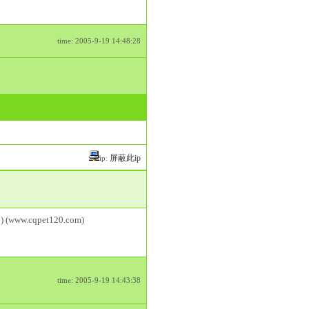
time: 2005-9-19 14:48:28
屏蔽此ip
ip:
) (www.cqpet120.com)
time: 2005-9-19 14:43:38