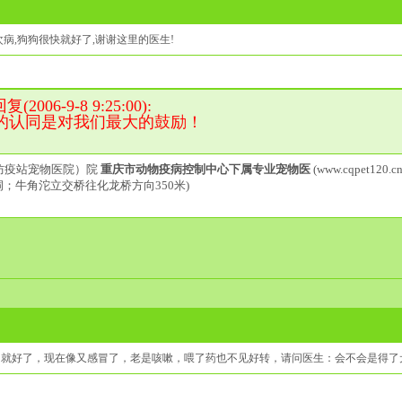
病,狗狗很快就好了,谢谢这里的医生!
006-9-8 9:25:00):
的认同是对我们最大的鼓励！
防疫站宠物医院）院
重庆市动物疫病控制中心下属专业宠物医
(www.cqpet120.cn
洞；牛角沱立交桥往化龙桥方向350米)
己就好了，现在像又感冒了，老是咳嗽，喂了药也不见好转，请问医生：会不会是得了