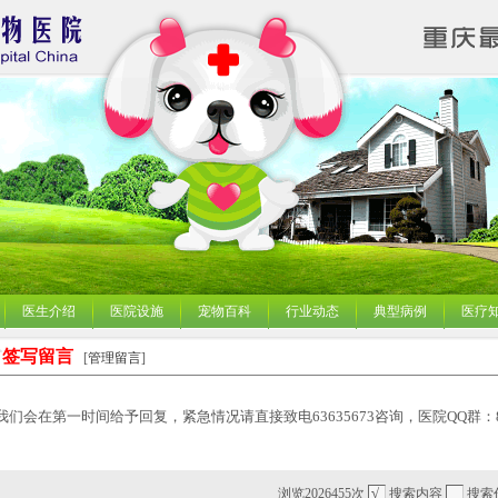
医生介绍
医院设施
宠物百科
行业动态
典型病例
医疗
签写留言
[
管理留言
]
会在第一时间给予回复，紧急情况请直接致电63635673咨询，医院QQ群：86505
浏览2026455次
搜索内容
搜索