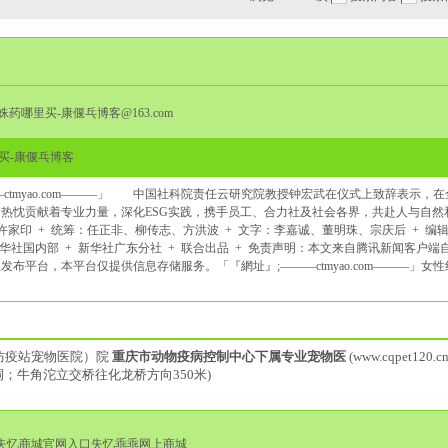
红蜘蛛药哪里买-康偃乓博客@163.com
买-康偃乓博客
ctmyao.com———」 中国社科院责任云研究院教授钟宏武在仪式上致辞表示，
热忱贡献着专业力量，深化ESG实践，携手员工、合力社及社会各界，共赴人与自然
许家印 + 统筹：任正非、柳传志、方洪波 + 文字：李嘉诚、董明珠、宗庆后 + 编辑
 新华社国内部 + 新华社广东分社 + 联合出品 + 免责声明：本文来自腾讯新闻客
布平台，本平台仅提供信息存储服务。「『網址』;———ctmyao.com———」女
防疫站宠物医院）院
重庆市动物疫病控制中心下属专业宠物医
(www.cqpet120.cn
洞；牛角沱立交桥往化龙桥方向350米)
&#160;失忆商城官网入口失忆乖乖网上商城