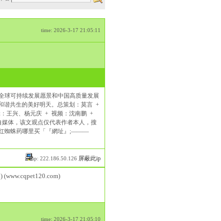
time: 2026-3-17 21:05:11
在全球可持续发展愿景和中国高质量发展
和谐共生的美好明天。总策划：莫言 +
：王兴、杨元庆 + 视频：沈南鹏 +
户端自媒体，该文观点仅代表作者本人，搜
性红蜘蛛药哪里买「『網址』;———
屏蔽此ip
ip: 222.186.50.126
) (www.cqpet120.com)
time: 2026-3-17 21:05:10