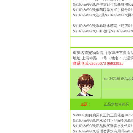
&#160;&#9989;迷催货到付款商城70662
&#160;&#9989;催药联系方式手机号&#1
&#160;&#9989;崔q药&#160;&#9989
&#160;&#9989;乖乖听水药网上药店&#1
&#160;&#9989;GHB微信&#160;&#998
重庆名望宠物医院（原重庆市兽医
地址:上清寺路111号（地名：九涵
联系电话:63635673 66933935
no. 347986 正
主题：
正品水如何购买
&#9989;如何购买真正的正品催迷2025&#
&#160;&#9989;迷水如何正品&#160;&
&#160;&#9989;正品购买迷雾水失忆&#1
&#160;&#9989;听话喷雾水有用吗&#16