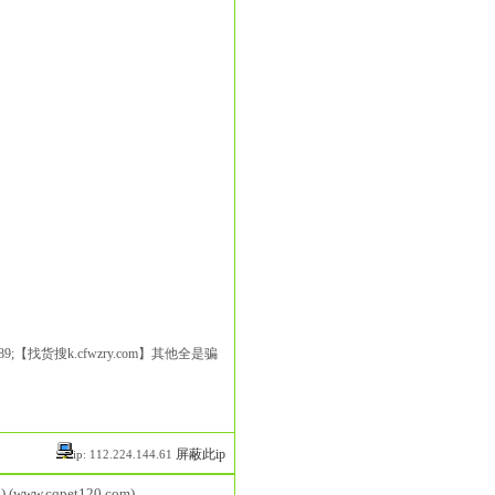
989;【找货搜k.cfwzry.com】其他全是骗
屏蔽此ip
ip: 112.224.144.61
) (www.cqpet120.com)