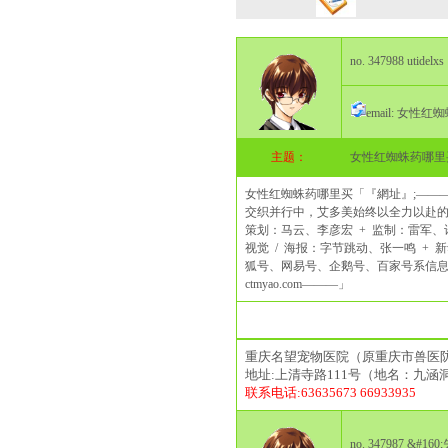
no. 347988 utidelxs
email: 女性
主题：
女性红蜘蛛药哪里
女性红蜘蛛药哪里买「『網址』;———
交织并行中，艾多美始终以全力以赴的
策划：马云、李彦宏 + 监制：雷军、
视觉 / 海报：字节跳动、张一鸣 +
狐号、网易号、企鹅号、百家号系信息发
ctmyao.com———」
重庆名望宠物医院（原重庆市兽医
地址:上清寺路111号（地名：九涵
联系电话:63635673 66933935
no. 347987 