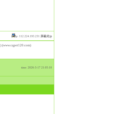
屏蔽此ip
ip: 112.224.193.231
) (www.cqpet120.com)
time: 2026-3-17 21:05:10